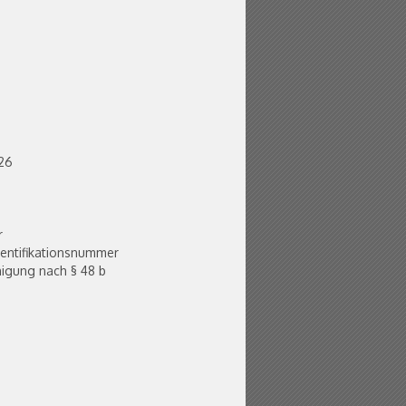
026
r
dentifikationsnummer
igung nach § 48 b