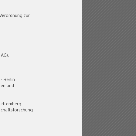
-Verordnung zur
 AG),
- Berlin
ten und
ürttemberg
schaftsforschung