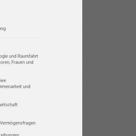
ung
ogie und Raumfahrt
ioren, Frauen und
iee
ammenarbeit und
irtschaft
e Vermögensfragen
hreibungen