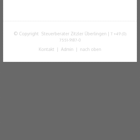
© Copyright Steuerberater Zitzler Überlingen |
T
+49 (0)
7551-9187-0
Kontakt
|
Admin
|
nach oben